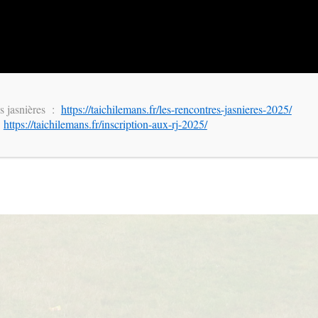
permalien
.
es jasnières :
https://taichilemans.fr/les-rencontres-jasnieres-2025/
:
https://taichilemans.fr/inscription-aux-rj-2025/