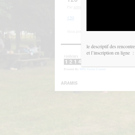
Par
admin
|
Publié le
31 mars 2025
120
Vous pouvez la mettre en favoris avec
ce 
le descriptif des rencontr
et l’inscription en ligne 
visiteurs
Powered By
WPS Visitor Counter
ARAMIS