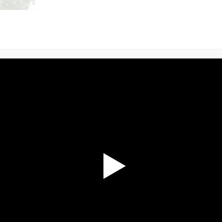
énements
contacts
OU MIS AU POINT PAR WANG YEN NIEN (Taïpei, Taïwan)