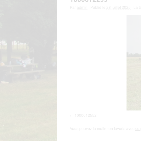
Par
admin
|
Publié le
28 juillet 2025
|
La ta
1000012552
Vous pouvez la mettre en favoris avec
ce 