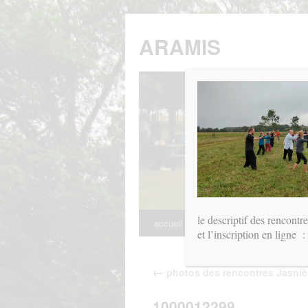
Aller
au
ARAMIS
contenu
le descriptif des rencontr
accueil
ARAMIS
les cours
Ev
et l’inscription en ligne 
←
photos des rencontres Jasniè
1000012299