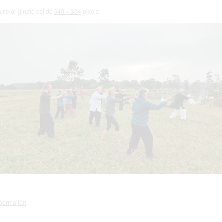
ille originale est de
540 × 304
pixels
permalien
.